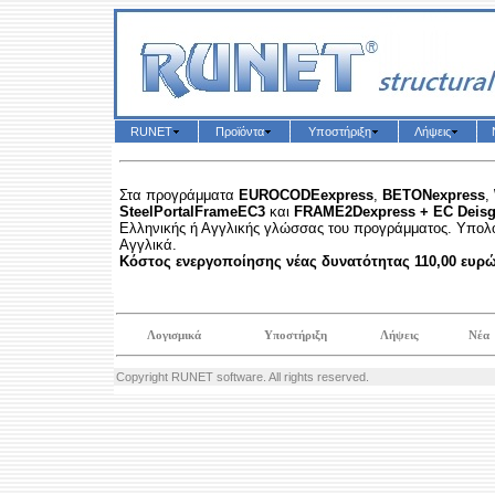
RUNET
Προϊόντα
Υποστήριξη
Λήψεις
Στα προγράμματα
EUROCODEexpress
,
BETONexpress
,
SteelPortalFrameEC3
και
FRAME2Dexpress + EC Deis
Ελληνικής ή Αγγλικής γλώσσας του προγράμματος. Υπολογ
Αγγλικά.
Κόστος ενεργοποίησης νέας δυνατότητας 110,00 ευρώ
Λογισμικά
Υποστήριξη
Λήψεις
Νέα
Copyright RUNET software. All rights reserved.