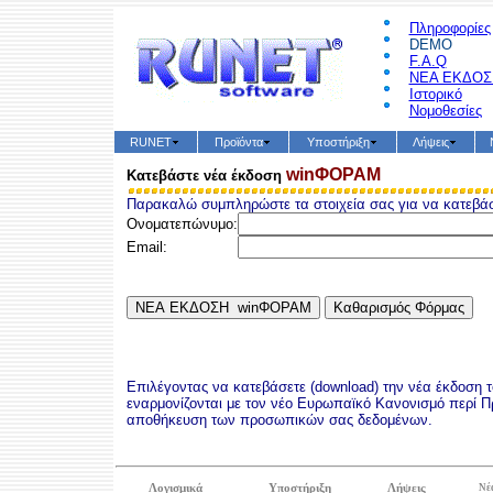
Πληροφορίες
DEMO
F.A.Q
ΝΕΑ ΕΚΔΟΣ
Ιστορικό
Νομοθεσίες
RUNET
Προϊόντα
Υποστήριξη
Λήψεις
winΦΟΡΑΜ
Κατεβάστε νέα έκδοση
Παρακαλώ συμπληρώστε τα στοιχεία σας για να κατεβ
Ονοματε
πώνυμο:
Email:
Επιλέγοντας να κατεβάσετε (download) την νέα έκδοση 
εναρμονίζονται με τον νέο Ευρωπαϊκό Κανονισμό περί 
αποθήκευση των προσωπικών σας δεδομένων.
Λογισμικά
Υποστήριξη
Λήψεις
Νέ