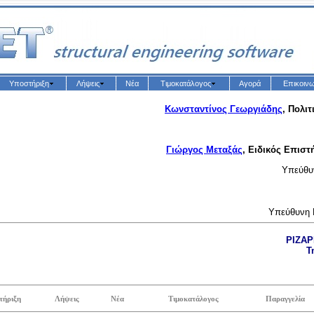
Υποστήριξη
Λήψεις
Νέα
Τιμοκατάλογος
Αγορά
Επικοινω
Κωνσταντίνος Γεωργιάδης
,
Πολιτ
Γιώργος Μεταξάς
, Ειδικός Επισ
Υπεύθυ
Υπεύθυνη 
ΡΙΖΑΡ
Τ
τήριξη
Λήψεις
Νέα
Τιμοκατάλογος
Παραγγελία