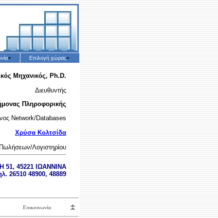
νία
Επιλογή χώρας
ικός Μηχανικός, Ph.D.
Διευθυντής
τήμονας Πληροφορικής
νος Network/Databases
Χρύσα Κολτσίδα
Πωλήσεων/Λογιστηρίου
Η 51, 45221 ΙΩΑΝΝΙΝΑ
ηλ. 26510 48900, 48889
Επικοινωνία