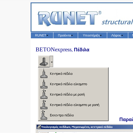
RUNET
Προϊόντα
Υποστήριξη
Λήψεις
BETON
express
,
Πέδιλα
Παραδ